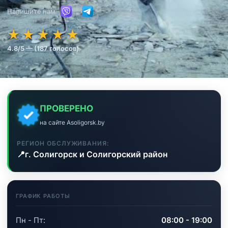
Напишите нам
★★★★★
★★★★★
★
★
★
★
★
4.8/5 — (187 голосов)
ПРОВЕРЕНО
на сайте Asoligorsk.by
РЕГИОН ОБСЛУЖИВАНИЯ:
📍
г. Солигорск и Солигорский район
ГРАФИК РАБОТЫ
Пн - Пт:
08:00 - 19:00