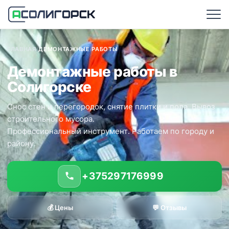
ГЛАВНАЯ
/
ДЕМОНТАЖНЫЕ РАБОТЫ
Демонтажные работы в
Солигорске
Снос стен и перегородок, снятие плитки и пола. Вывоз
строительного мусора.
Профессиональный инструмент. Работаем по городу и
району.
+375297176999
💰 Цены
💬 Отзывы