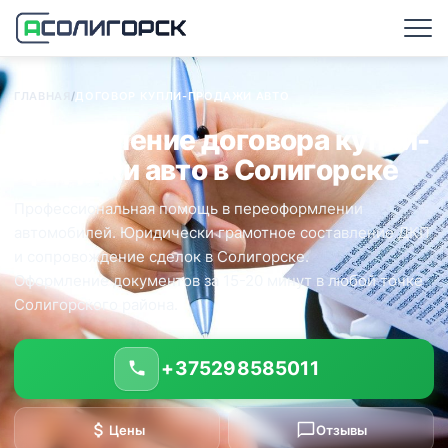
ГЛАВНАЯ
/
ДОГОВОР КУПЛИ-ПРОДАЖИ АВТО
Оформление договора купли-
продажи авто в Солигорске
Профессиональная помощь в переоформлении
автомобилей. Юридически грамотное составление ДКП
и сопровождение сделок в Солигорске.
Оформление документов за 15-20 минут в любой точке
Солигорского района.
+375298585011
Цены
Отзывы