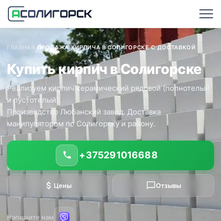
ГЛАВНАЯ
/
ПРОДАЖА КИРПИЧА В СОЛИГОРСКЕ С ДОСТАВКОЙ
Купить кирпич в Солигорске
Реализуем кирпич керамический рядовой (полнотелый
и пустотелый).
Производство Любанский завод. Доставка
манипулятором по Солигорску и району.
+375291016688
Цены
Отзывы
Напишите нам