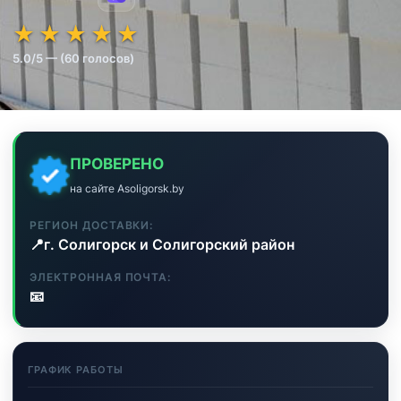
★★★★★
★★★★★
★
★
★
★
★
5.0/5 — (60 голосов)
ПРОВЕРЕНО
на сайте Asoligorsk.by
РЕГИОН ДОСТАВКИ:
📍
г. Солигорск и Солигорский район
ЭЛЕКТРОННАЯ ПОЧТА:
📧
ГРАФИК РАБОТЫ