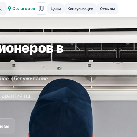
Солигорск
Цены
Консультация
Отзывы
ионеров в
сное обслуживание
Гарантия на
зывы