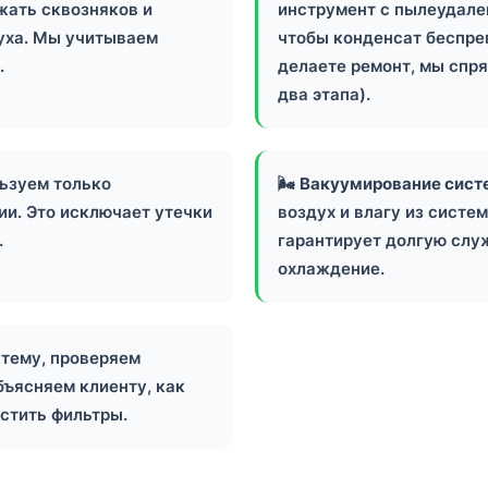
жать сквозняков и
инструмент с пылеудале
уха. Мы учитываем
чтобы конденсат беспреп
.
делаете ремонт, мы спр
два этапа).
ьзуем только
🌬️
Вакуумирование сист
ии. Это исключает утечки
воздух и влагу из систе
.
гарантирует долгую слу
охлаждение.
тему, проверяем
бъясняем клиенту, как
истить фильтры.