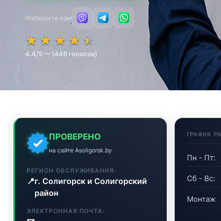
Напишите нам
★★★★★
★★★★★
★
★
★
★
★
4.4/5 — (446 голосов)
ГРАФИК Р
ПРОВЕРЕНО
на сайте Asoligorsk.by
Пн - Пт:
РЕГИОН ОБСЛУЖИВАНИЯ:
Сб - Вс:
📍
г. Солигорск и Солигорский
район
Монтаж
ЭЛЕКТРОННАЯ ПОЧТА: