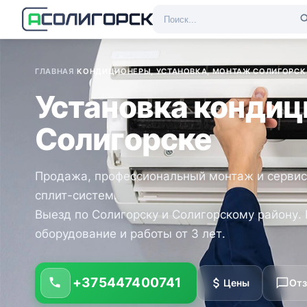
ГЛАВНАЯ
/
КОНДИЦИОНЕРЫ, УСТАНОВКА, МОНТАЖ СОЛИГОРСК
Установка кондиц
Солигорске
Продажа, профессиональный монтаж и серви
сплит-систем.
Выезд по Солигорску и Солигорскому району. 
оборудование и работы от 3 лет.
+375447400741
Цены
От