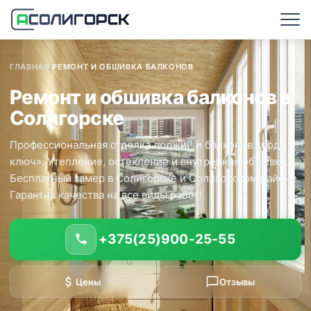
ГЛАВНАЯ
/
РЕМОНТ И ОБШИВКА БАЛКОНОВ
Ремонт и обшивка балконов в
Солигорске
Профессиональная отделка лоджий и балконов «под
ключ». Утепление, остекление и внутренняя обшивка.
Бесплатный замер в Солигорске и Солигорском районе.
Гарантия качества на все виды работ!
+375(25)900-25-55
Цены
Отзывы