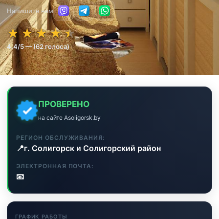
Напишите нам
★★★★★
★★★★★
★
★
★
★
★
4.4/5 — (62 голоса)
ПРОВЕРЕНО
на сайте Asoligorsk.by
РЕГИОН ОБСЛУЖИВАНИЯ:
📍
г. Солигорск и Солигорский район
ЭЛЕКТРОННАЯ ПОЧТА:
📧
ГРАФИК РАБОТЫ