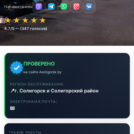
Напишите нам
★★★★★
★★★★★
★
★
★
★
★
4.7/5 — (347 голосов)
ПРОВЕРЕНО
на сайте Asoligorsk.by
РЕГИОН ОБСЛУЖИВАНИЯ:
📍
г. Солигорск и Солигорский район
ЭЛЕКТРОННАЯ ПОЧТА:
📧
ГРАФИК РАБОТЫ