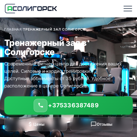
ГЛАВНАЯ
/
ТРЕНАЖЕРНЫЙ ЗАЛ СОЛИГОРСК
Тренажерный зал в
Солигорске
Современный фитнес-центр для достижения ваших
целей. Силовые и кардио тренировки.
Доступные абонементы от 35 рублей. Удобное
расположение в центре Солигорска.
+375336387489
Цены
Отзывы