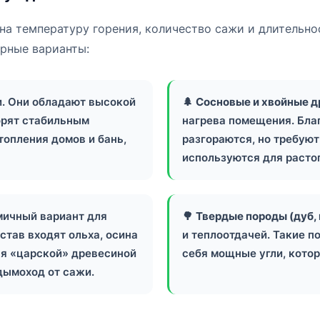
на температуру горения, количество сажи и длительн
рные варианты:
. Они обладают высокой
🌲
Сосновые и хвойные д
горят стабильным
нагрева помещения. Бла
топления домов и бань,
разгораются, но требуют
используются для расто
ичный вариант для
🌳
Твердые породы (дуб, 
став входят ольха, осина
и теплоотдачей. Такие п
ся «царской» древесиной
себя мощные угли, кото
дымоход от сажи.