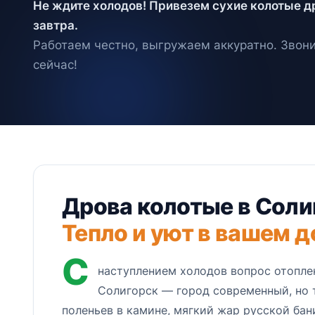
Не ждите холодов! Привезем сухие колотые д
завтра.
Работаем честно, выгружаем аккуратно. Звон
сейчас!
Дрова колотые в Соли
Тепло и уют в вашем д
С
наступлением холодов вопрос отопле
Солигорск — город современный, но 
поленьев в камине, мягкий жар русской бан