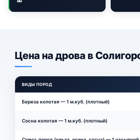
📧
Цена на дрова в Солигор
ВИДЫ ПОРОД
Береза колотая — 1 м.куб. (плотный)
Сосна колотая — 1 м.куб. (плотный)
Смесь пород (ольха, осина, сосна) — 1 насыпной 