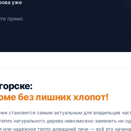
рова уже
ите прямо
горске:
оме без лишних хлопот!
ния становится самым актуальным для владельцев част
тепло натурального дерева невозможно заменить ни о
и или надежное тепло домашней печи — всё это начина