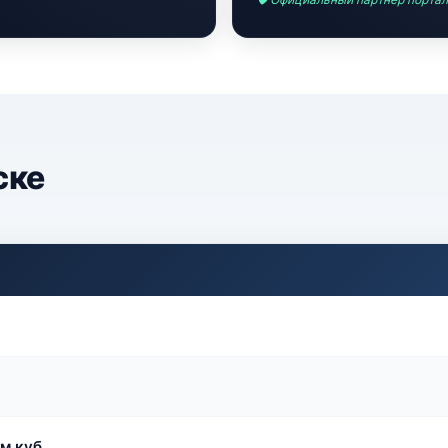
ске
м.куб.