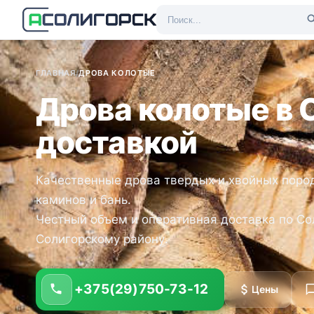
ГЛАВНАЯ
/
ДРОВА КОЛОТЫЕ
Дрова колотые в 
доставкой
Качественные дрова твердых и хвойных пород
каминов и бань.
Честный объем и оперативная доставка по Со
Солигорскому району.
+375(29)750-73-12
Цены