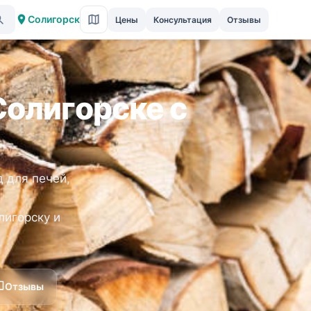
Солигорск
Цены
Консультация
Отзывы
Солигорске с
 для печей,
лигорску и
Отзывы