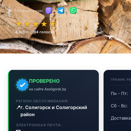
Напишите нам
★★★★★
★★★★★
★
★
★
★
★
4.8/5 — (194 голоса)
ГРАФИК Р
ПРОВЕРЕНО
на сайте Asoligorsk.by
Пн - Пт:
РЕГИОН ОБСЛУЖИВАНИЯ:
Сб - Вс:
📍
г. Солигорск и Солигорский
район
Доставка
ЭЛЕКТРОННАЯ ПОЧТА: