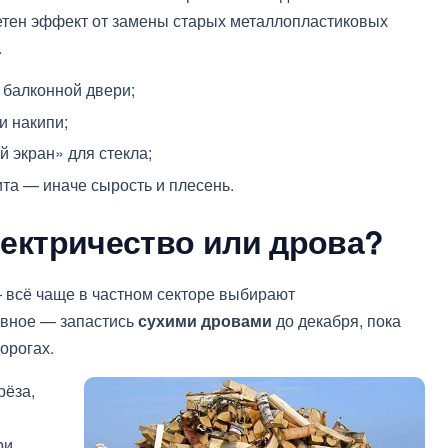
етен эффект от замены старых металлопластиковых
.
 балконной двери;
и накипи;
 экран» для стекла;
ита — иначе сырость и плесень.
лектричество или дрова?
— всё чаще в частном секторе выбирают
авное — запастись
сухими дровами
до декабря, пока
орогах.
рёза,
ри