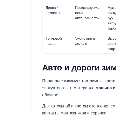
Дрова /
Предсказуемая
Нуж
пеллеты
цена,
скла
автономность
ручн
загр
(дро
Тепловой
Экономия в
Высо
насос
долгую
влож
стар
Авто и дороги зи
Проверьте аккумулятор, зимнюю рези
эвакуатора — в материале
машина с
обочине.
Для котельной и систем отопления с
контакты монтажников и сервиса.