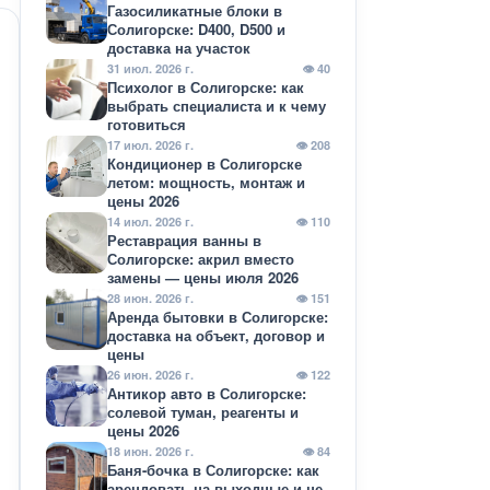
Газосиликатные блоки в
Солигорске: D400, D500 и
доставка на участок
31 июл. 2026 г.
👁 40
Психолог в Солигорске: как
выбрать специалиста и к чему
готовиться
17 июл. 2026 г.
👁 208
Кондиционер в Солигорске
летом: мощность, монтаж и
цены 2026
14 июл. 2026 г.
👁 110
Реставрация ванны в
Солигорске: акрил вместо
замены — цены июля 2026
28 июн. 2026 г.
👁 151
Аренда бытовки в Солигорске:
доставка на объект, договор и
цены
26 июн. 2026 г.
👁 122
Антикор авто в Солигорске:
солевой туман, реагенты и
цены 2026
18 июн. 2026 г.
👁 84
Баня-бочка в Солигорске: как
арендовать на выходные и не