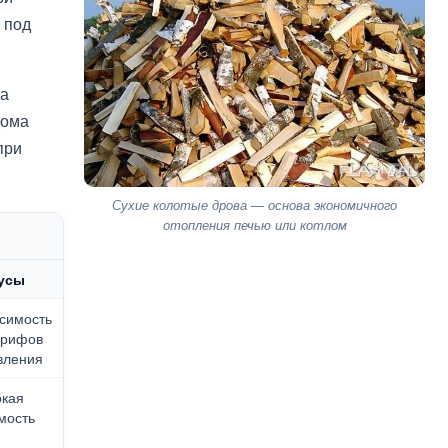
 под
на
дома
при
Сухие колотые дрова — основа экономичного
отопления печью или котлом
усы
симость
арифов
вления
кая
мость