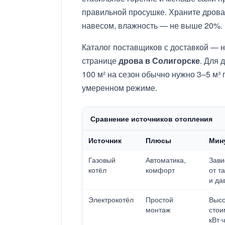
правильной просушке. Храните дрова
навесом, влажность — не выше 20%.
Каталог поставщиков с доставкой — 
странице
дрова в Солигорске
. Для 
100 м² на сезон обычно нужно 3–5 м³ 
умеренном режиме.
Сравнение источников отопления
Источник
Плюсы
Мин
Газовый
Автоматика,
Зави
котёл
комфорт
от т
и да
Электрокотёл
Простой
Высо
монтаж
стои
кВт·ч