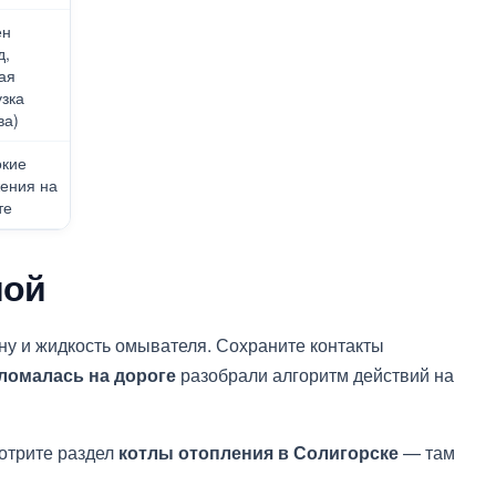
ен
д,
ая
узка
ва)
кие
ения на
те
мой
ну и жидкость омывателя. Сохраните контакты
ломалась на дороге
разобрали алгоритм действий на
мотрите раздел
котлы отопления в Солигорске
— там