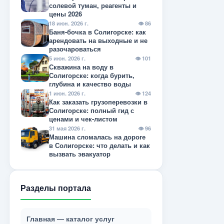
солевой туман, реагенты и
цены 2026
18 июн. 2026 г.
👁 86
Баня-бочка в Солигорске: как
арендовать на выходные и не
разочароваться
5 июн. 2026 г.
👁 101
Скважина на воду в
Солигорске: когда бурить,
глубина и качество воды
1 июн. 2026 г.
👁 124
Как заказать грузоперевозки в
Солигорске: полный гид с
ценами и чек-листом
31 мая 2026 г.
👁 96
Машина сломалась на дороге
в Солигорске: что делать и как
вызвать эвакуатор
Разделы портала
Главная — каталог услуг