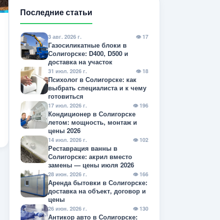
Последние статьи
3 авг. 2026 г.
👁 17
Газосиликатные блоки в
Солигорске: D400, D500 и
доставка на участок
31 июл. 2026 г.
👁 18
Психолог в Солигорске: как
выбрать специалиста и к чему
готовиться
17 июл. 2026 г.
👁 196
Кондиционер в Солигорске
летом: мощность, монтаж и
цены 2026
14 июл. 2026 г.
👁 102
Реставрация ванны в
Солигорске: акрил вместо
замены — цены июля 2026
28 июн. 2026 г.
👁 166
Аренда бытовки в Солигорске:
доставка на объект, договор и
цены
26 июн. 2026 г.
👁 130
Антикор авто в Солигорске: