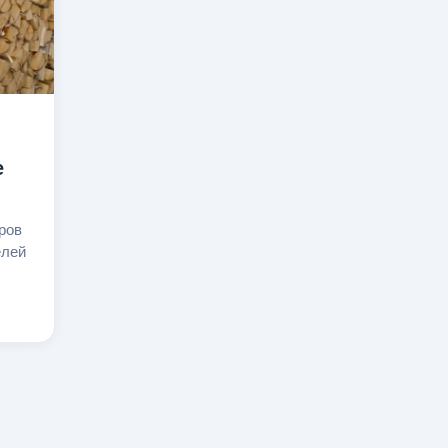
е
ров
елей