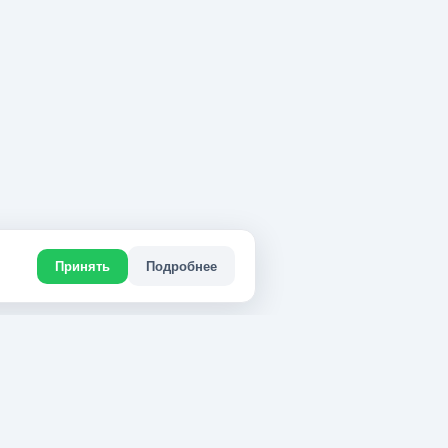
Подробнее
Принять
ДЛЯ БИЗНЕСА
Разместите страницу услуги в ТОП
ности
выдачи и получайте звонки из Google