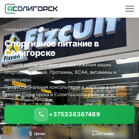
ГЛАВНАЯ
/
СПОРТИВНОЕ ПИТАНИЕ
Спортивное питание в
Солигорске
Лучший выбор добавок для достижения ваших
спортивных целей. Протеины, BCAA, витамины и
аксессуары.
Профессиональная консультация и наличие в самом
центре Солигорска и Солигорского района.
+375336387489
Цены
Отзывы